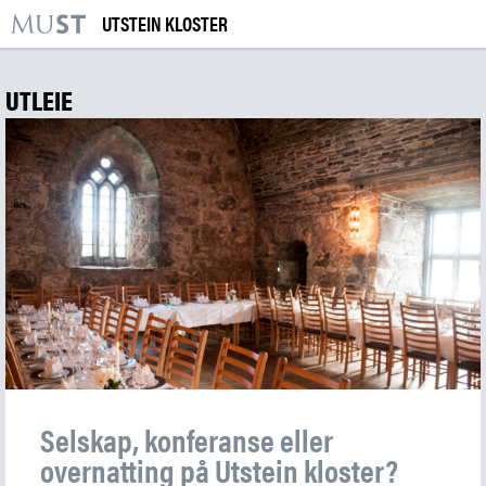
UTSTEIN KLOSTER
KR
M
BESØK OSS
UTLEIE
UTSTILLINGER
ARRANGEMENTER
LÆRING
|
NO
ENG
Kjøp billett og årskort
Bygg og samling
Selskap, konferanse eller
Utleie
overnatting på Utstein kloster?