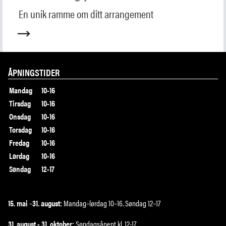
Lær mer om Utstein
En unik ramme om ditt arrangement
Ansatte
SØK
ÅPNINGSTIDER
Mandag
10-16
Tirsdag
10-16
Onsdag
10-16
Torsdag
10-16
Fredag
10-16
Lørdag
10-16
Søndag
12-17
15. mai
–
31. august:
Mandag–lørdag 10–16. Søndag 12–17
31. august - 31. oktober:
Søndagsåpent kl. 12-17