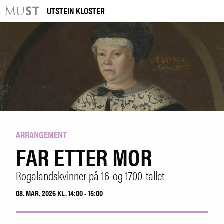
UTSTEIN KLOSTER
KR
M
BESØK OSS
UTSTILLINGER
ARRANGEMENTER
LÆRING
ARRANGEMENT
FAR ETTER MOR
|
NO
ENG
Rogalandskvinner på 16-og 1700-tallet
Kjøp billett og årskort
08. MAR. 2026 KL. 14:00 - 15:00
Bygg og samling
Utleie