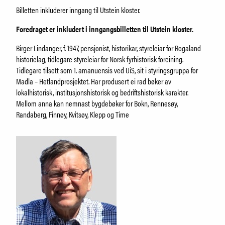
Billetten inkluderer inngang til Utstein kloster.
Foredraget er inkludert i inngangsbilletten til Utstein kloster.
Birger Lindanger, f. 1947, pensjonist, historikar, styreleiar for Rogaland
historielag, tidlegare styreleiar for Norsk fyrhistorisk foreining.
Tidlegare tilsett som 1. amanuensis ved UiS, sit i styringsgruppa for
Madla – Hetlandprosjektet. Har produsert ei rad bøker av
lokalhistorisk, institusjonshistorisk og bedriftshistorisk karakter.
Mellom anna kan nemnast bygdebøker for Bokn, Rennesøy,
Randaberg, Finnøy, Kvitsøy, Klepp og Time