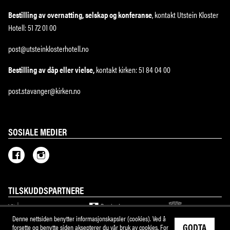
Bestilling av overnatting, selskap og konferanse
, kontakt Utstein Kloster
Hotell: 51 72 01 00
post@utsteinklosterhotell.no
Bestilling av dåp eller vielse,
kontakt kirken: 51 84 04 00
post.stavanger@kirken.no
SOSIALE MEDIER
TILSKUDDSPARTNERE
Denne nettsiden benytter informasjonskapsler (cookies). Ved å
GODTA
forsette og benytte siden aksepterer du vår bruk av cookies. For