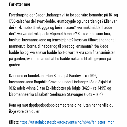
Lær mer om Utstein
Far etter mor
Ansatte
Føredragshaldar Birger Lindanger vil ta for seg våre formødre på 16- og
1700-talet. Var dei svartkledde, krumbøygde og underdanige? Eller var
dei stikk motsett rakrygga og bein i nasen? Kva maktmiddel hadde
SØK
dei? Kva var det viktigaste våpenet hennar? Koss var ho som brur,
husfrue, husmannskone og tenestejente? Koss var tilhøvet hennar til
mannen, til borna, til naboar og til prest og lensmann? Kva klede
hadde ho og kva ansvar hadde ho. Ho vart rekna som finansminister
på garden, kva innebar det at ho hadde nøklane til alle gøymer på
garden.
Kvinnene er bondekona Guri Randa på Randøy d. ca. 1616,
husmannskona Ragnhild Gravene under Lindanger i Søre Skjold, d.
1832, adelskvinna Elitsa Eskildsdotter på Talgje (1420 – ca. 1495) og
kjøpmannsenka Elisabeth Seehusen, Stavanger, (1643 – 1714).
Kom og møt tipptipptipptippoldemødrene dine! Utan henne ville du
ikkje vore den du er!
Billett:
https://utsteinkloster.ticketco.events/no/nb/e/far_etter_mor