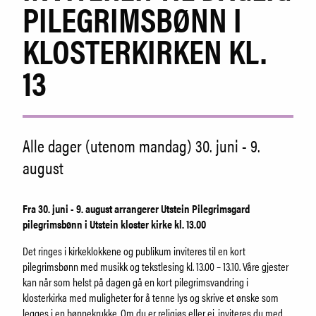
Lær mer om Utstein
PILEGRIMSBØNN I
Ansatte
KLOSTERKIRKEN KL.
13
SØK
Alle dager (utenom mandag) 30. juni - 9.
august
Fra 30. juni - 9. august arrangerer Utstein Pilegrimsgard
pilegrimsbønn i Utstein kloster kirke kl. 13.00
Det ringes i kirkeklokkene og publikum inviteres til en kort
pilegrimsbønn med musikk og tekstlesing kl. 13.00 – 13.10. Våre gjester
kan når som helst på dagen gå en kort pilegrimsvandring i
klosterkirka med muligheter for å tenne lys og skrive et ønske som
legges i en bønnekrukke. Om du er religiøs eller ei, inviteres du med