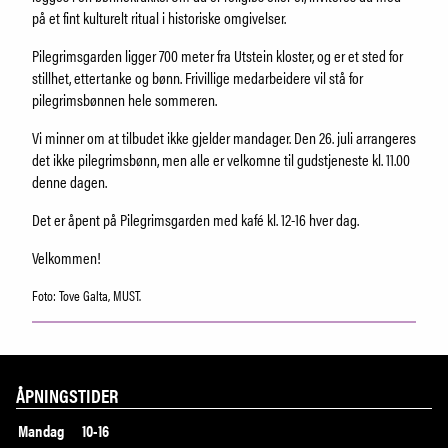
på et fint kulturelt ritual i historiske omgivelser.
Pilegrimsgarden ligger 700 meter fra Utstein kloster, og er et sted for
stillhet, ettertanke og bønn. Frivillige medarbeidere vil stå for
pilegrimsbønnen hele sommeren.
Vi minner om at tilbudet ikke gjelder mandager. Den 26. juli arrangeres
det ikke pilegrimsbønn, men alle er velkomne til gudstjeneste kl. 11.00
denne dagen.
Det er åpent på Pilegrimsgarden med kafé kl. 12-16 hver dag.
Velkommen!
Foto: Tove Galta, MUST.
ÅPNINGSTIDER
Mandag
10-16